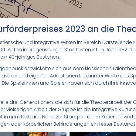
urförderpreises 2023 an die The
nstlerische und integrative Wirken im Bereich Darstellend
rei St. Anton im Regensburger Stadtosten ist im Jahr 1982
ein 40-jähriges Bestehen.
ggenbuck entwickelte sich aus dem klassischen Laientheat
lassiker und eigenen Adaptionen bekannter Werke des Sp
ie Spielerinnen und Spieler haben sich durch ihre innovat
weile drei Generationen, die sich für die Theaterarbeit d
 vielseitigen Arbeit der Gruppe ist die integrative Kulturl
bt in unmittelbarer Nähe zur Stadtpfarrei, im Kasernenvier
gen oder körperlichen Behinderungen ein fester Bestandt